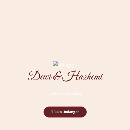
Lokasi Penerimaan Undangan
Arahkan saya ke lokasi
Dewi & Hazhemi
Kpd Bpk/Ibu/Saudara/i
Buka Undangan