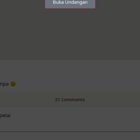
Buka Undangan
umpa 😉
21
Comments
pelai