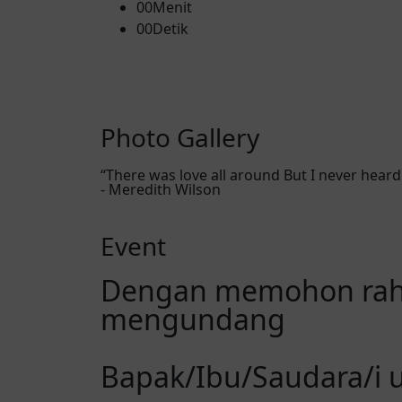
00
Menit
00
Detik
Photo Gallery
“There was love all around But I never heard it
- Meredith Wilson ​
Event
Dengan memohon rahm
mengundang
Bapak/Ibu/Saudara/i 