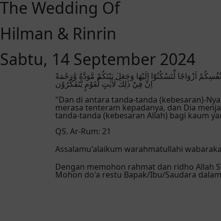
The Wedding Of
Hilman & Rinrin
Sabtu, 14 September 2024
اِنَّ فِيْ ذٰلِكَ لَاٰيٰتٍ لِّقَوْمٍ يَّتَفَكَّرُوْن
"Dan di antara tanda-tanda (kebesaran)-Ny
merasa tenteram kepadanya, dan Dia menjad
tanda-tanda (kebesaran Allah) bagi kaum yan
QS. Ar-Rum: 21
Assalamu'alaikum warahmatullahi wabarak
Dengan memohon rahmat dan ridho Allah 
Mohon do'a restu Bapak/Ibu/Saudara dalam