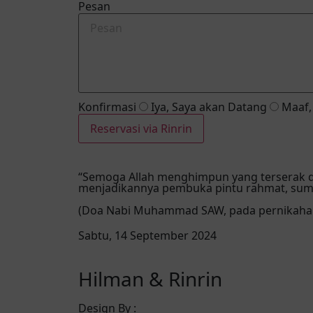
Pesan
Konfirmasi
Iya, Saya akan Datang
Maaf, 
Reservasi via Rinrin
“Semoga Allah menghimpun yang terserak d
menjadikannya pembuka pintu rahmat, sumb
(Doa Nabi Muhammad SAW, pada pernikahan p
Sabtu, 14 September 2024
Hilman & Rinrin
Design By :