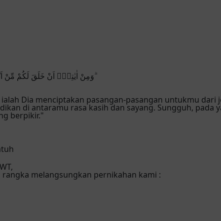
وَمِنْ اٰيٰتِهٖٓ اَنْ خَلَقَ لَكُمْ مِّنْ اَنْفُسِكُمْ اَزْوَاجًا لِّتَسْكُنُوْٓا اِلَيْهَا وَجَعَلَ بَيْنَكُمْ مَّوَدَّةً وَّرَحْمَةً ۗ
a ialah Dia menciptakan pasangan-pasangan untukmu dari 
ikan di antaramu rasa kasih dan sayang. Sungguh, pada y
g berpikir."
atuh
SWT,
 rangka melangsungkan pernikahan kami :