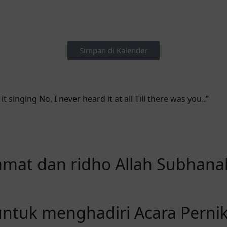
Simpan di Kalender
 singing No, I never heard it at all Till there was you..”
at dan ridho Allah Subhanah
untuk menghadiri Acara Perni