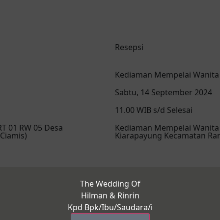
Resepsi
Kediaman Mempelai Wanita
Sabtu, 14 September 2024
11.00 WIB s/d Selesai
RT 01 RW 05 Desa
Kediaman Mempelai Wanita (
Ciamis)
Kiarapayung Kecamatan Ran
The Wedding Of
Hilman & Rinrin
Kpd Bpk/Ibu/Saudara/i