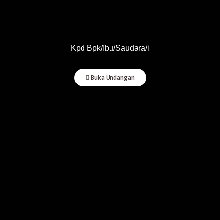
Doa Restu Anda merupakan karunia yang sangat berarti bagi kami. Dan
jika memberi adalah ungkapan tanda kasih Anda, Anda dapat memberi
kado secara cashless.
Kpd Bpk/Ibu/Saudara/i
Buka Undangan
Kirim Kado Untuk Ika & Iip
Salin