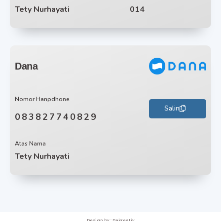
Tety Nurhayati
014
Dana
Nomor Hanpdhone
Salin
083827740829
Atas Nama
Tety Nurhayati
Design by : Dakreativ