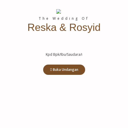
Live Instagram
The Wedding Of
Reska & Rosyid
Kpd Bpk/Ibu/Saudara/i
Buka Undangan
Akad Nikah