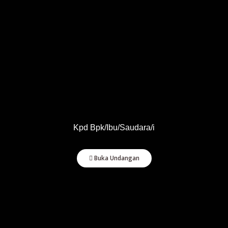
Wedding Gallery
Kpd Bpk/Ibu/Saudara/i
RSVP
Buka Undangan
Silahkan konfirmasi melalui whatsapp mempelai
Nama
Jumlah