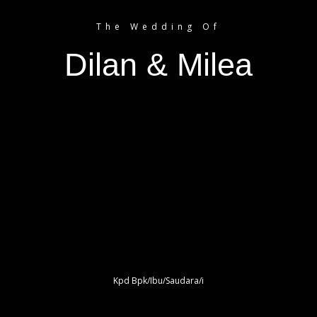
The Wedding Of
Resepsi
Dilan & Milea
Kpd Bpk/Ibu/Saudara/i