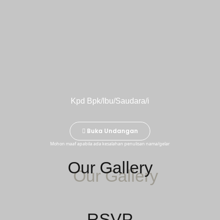
Kpd Bpk/Ibu/Saudara/i
Buka Undangan
Mohon maaf apabila ada kesalahan penulisan nama/gelar
Our Gallery
RSVP